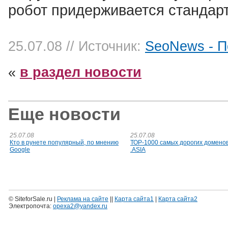
робот придерживается стандарта
25.07.08
// Источник:
SeoNews - П
«
в раздел новости
Еще новости
25.07.08
25.07.08
Кто в рунете популярный, по мнению
ТОР-1000 самых дорогих доменов
Google
.ASIA
© SiteforSale.ru |
Реклама на сайте
||
Карта сайта1
|
Карта сайта2
Электропочта:
opexa2@yandex.ru