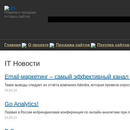
Покупка и продажа
готовых сайтов
Главная
О проекте
Продажа сайтов
Покупка сайтов
IT Новости
Email-маркетинг – самый эффективный канал
Такие выводы следуют из отчёта компании Adestra, которая провела опрос
04.04.14
Go Analytics!
Первая в России кобрендинговая конференция по онлайн-аналитике при п
04.04.14