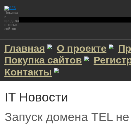
Покупка
и
продажа
готовых
сайтов
Главная
О проекте
Пр
Покупка сайтов
Регист
Контакты
IT Новости
Запуск домена TEL не