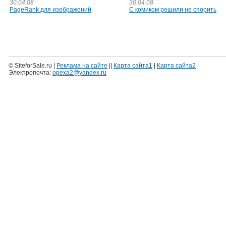
30.04.08
30.04.08
PageRank для изображений
С комиком решили не спорить
© SiteforSale.ru |
Реклама на сайте
||
Карта сайта1
|
Карта сайта2
Электропочта:
opexa2@yandex.ru