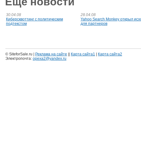
Еще новости
30.04.08
28.04.08
Киберсквоттинг с политическим
Yahoo Search Monkey открыл исх
подтекстом
для партнеров
© SiteforSale.ru |
Реклама на сайте
||
Карта сайта1
|
Карта сайта2
Электропочта:
opexa2@yandex.ru