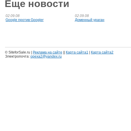
Еще новости
02.09.08
02.09.08
Google против Googler
Доменный ураган
© SiteforSale.ru |
Реклама на сайте
||
Карта сайта1
|
Карта сайта2
Электропочта:
opexa2@yandex.ru