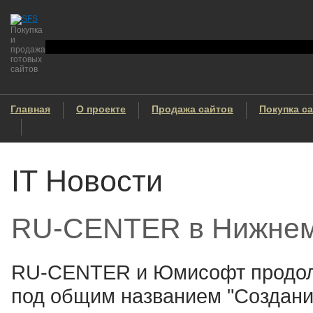
Покупка
и
продажа
готовых
сайтов
Главная
О проекте
Продажа сайтов
Покупка с
IT Новости
RU-CENTER в Нижнем
RU-CENTER и Юмисофт продол
под общим названием "Создание