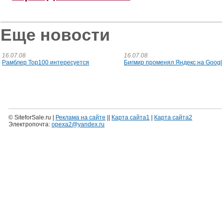
Еще новости
16.07.08
16.07.08
Рамблер Top100 интересуется
Бигмир променял Яндекс на Goog
© SiteforSale.ru |
Реклама на сайте
||
Карта сайта1
|
Карта сайта2
Электропочта:
opexa2@yandex.ru