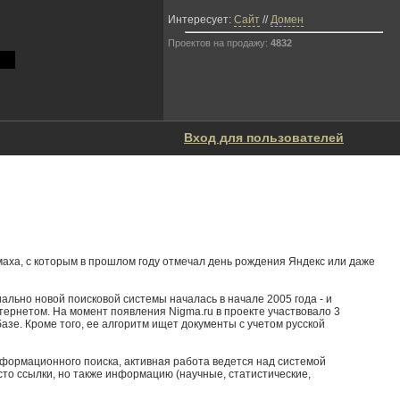
Интересует:
Сайт
//
Домен
Проектов на продажу:
4832
Вход для пользователей
змаха, с которым в прошлом году отмечал день рождения Яндекс или даже
ально новой поисковой системы началась в начале 2005 года - и
интернетом. На момент появления Nigma.ru в проекте участвовало 3
азе. Кроме того, ее алгоритм ищет документы с учетом русской
формационного поиска, активная работа ведется над системой
то ссылки, но также информацию (научные, статистические,