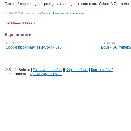
Также 12 апреля - день рождения западного поисковика
Yahoo
. А 7 апреля
16.04.08
// Источник:
SeoNews - Поисковые системы
«
в раздел новости
Еще новости
16.04.08
13.04.08
Google проникает в Глубокий Веб
Домен SU: теперь
© SiteforSale.ru |
Реклама на сайте
||
Карта сайта1
|
Карта сайта2
Электропочта:
opexa2@yandex.ru