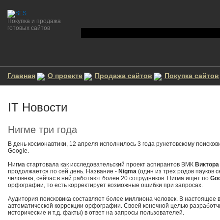
Покупка и продажа
готовых сайтов
Главная
О проекте
Продажа сайтов
Покупка сайтов
IT Новости
Нигме три года
В день космонавтики, 12 апреля исполнилось 3 года рунетовскому поисков
Google.
Нигма стартовала как исследовательский проект аспирантов ВМК
Виктора
продолжается по сей день. Название -
Nigma
(один из трех родов пауков 
человека, сейчас в ней работают более 20 сотрудников. Нигма ищет по
Goo
орфографии, то есть корректирует возможные ошибки при запросах.
Аудитория поисковика составляет более миллиона человек. В настоящее 
автоматической коррекции орфографии. Своей конечной целью разработчик
исторические и т.д. факты) в ответ на запросы пользователей.