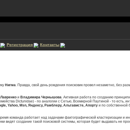
Регистрация
Контакты
ику
Нигма
. Правда, свой день рождения поисковик провел незаметно, без ра
 Лавренко
и
Владимира Чернышова
. Активная работа по созданию принципи
семейства Dictunidae) - по аналогии с Сетью, Всемирной Паутиной - то есть, 
gle, Yahoo, Msn, Яндексу, Рамблеру, Альтависте, Апорту
и по собственной б
время команда работает над задачами фактографической кластеризации и ин
и видят создание такой поисковой системы, которая будет выдавать не прос