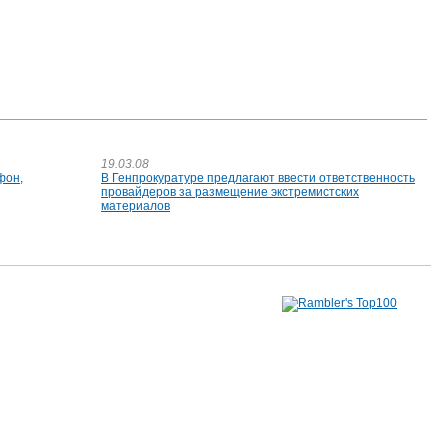
19.03.08
фон,
В Генпрокуратуре предлагают ввести ответственность
провайдеров за размещение экстремистских
материалов