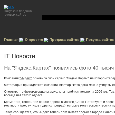
Покупка и продажа
готовых сайтов
Главная
О проекте
Продажа сайтов
Покупка сайтов
IT Новости
На "Яндекс.Картах" появились фото 40 тысяч
Компания
"Яндекс"
обновила свой сервис "Яндекс.Карты", на котором теп
Фотографии принадлежат компании Informap. Фото дома можно увидеть, если
Отметим, что фотоматериалы актуальны приблизительно на 2006 год. Так, п
вообще нет такого адреса.
Кроме того, теперь при поиске адреса в Москве, Санкт-Петербурге и Киев
местности (рек, тупиков и других преград), которые могут встретиться на 
Также сообщается, что Яндекс теперь показывает пробки в городе Санкт-