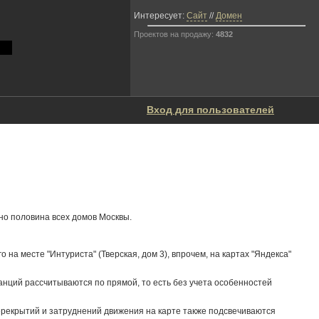
Интересует:
Сайт
//
Домен
Проектов на продажу:
4832
Вход для пользователей
но половина всех домов Москвы.
на месте "Интуриста" (Тверская, дом 3), впрочем, на картах "Яндекса"
танций рассчитываются по прямой, то есть без учета особенностей
перекрытий и затруднений движения на карте также подсвечиваются