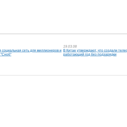
19.03.08
я социальная сеть для миллионеров и
В Китае утверждают, что создали теле
 "Сноб"
работающий год без подзарядки