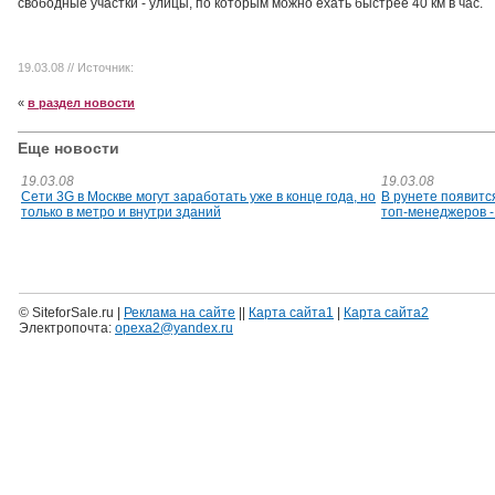
свободные участки - улицы, по которым можно ехать быстрее 40 км в час.
19.03.08
// Источник:
«
в раздел новости
Еще новости
19.03.08
19.03.08
Сети 3G в Москве могут заработать уже в конце года, но
В рунете появитс
только в метро и внутри зданий
топ-менеджеров -
© SiteforSale.ru |
Реклама на сайте
||
Карта сайта1
|
Карта сайта2
Электропочта:
opexa2@yandex.ru