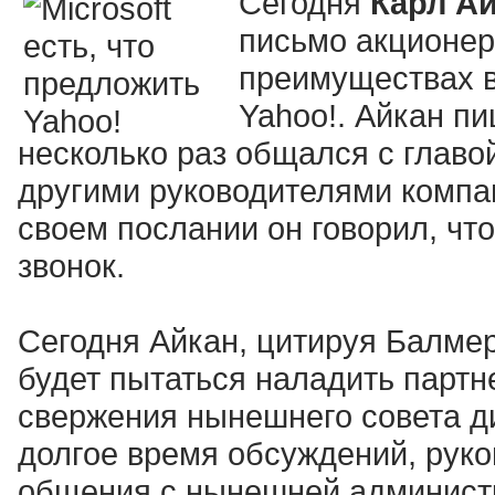
Сегодня
Карл А
письмо акционера
преимуществах в
Yahoo!. Айкан п
несколько раз общался с главо
другими руководителями компа
своем послании он говорил, что
звонок.
Сегодня Айкан, цитируя Балмера
будет пытаться наладить партн
свержения нынешнего совета ди
долгое время обсуждений, руков
общения с нынешней администр