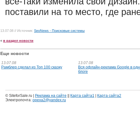
все-таки изменила свой дизай
поставили на то место, где ра
13.07.08
// Источник:
SeoNews - Поисковые системы
«
в раздел новости
Еще новости
13.07.08
13.07.08
Рамблер сделал из Топ 100 сказку
Вся офлайн-реклама Google в од
блоге
© SiteforSale.ru |
Реклама на сайте
||
Карта сайта1
|
Карта сайта2
Электропочта:
opexa2@yandex.ru