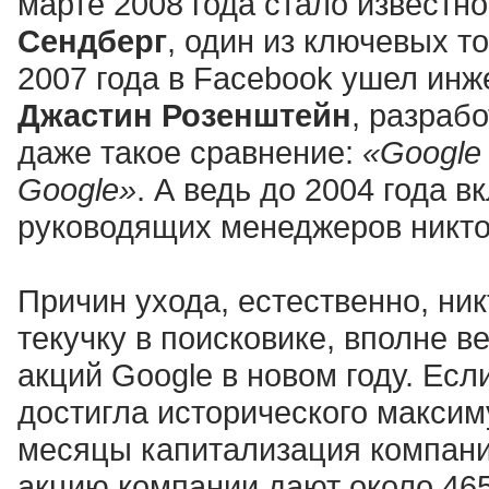
марте 2008 года стало известно
Сендберг
, один из ключевых т
2007 года в Facebook ушел ин
Джастин Розенштейн
, разраб
даже такое сравнение:
«Google 
Google»
. А ведь до 2004 года 
руководящих менеджеров никто
Причин ухода, естественно, ник
текучку в поисковике, вполне в
акций Google в новом году. Есл
достигла исторического максим
месяцы капитализация компании
акцию компании дают около 465