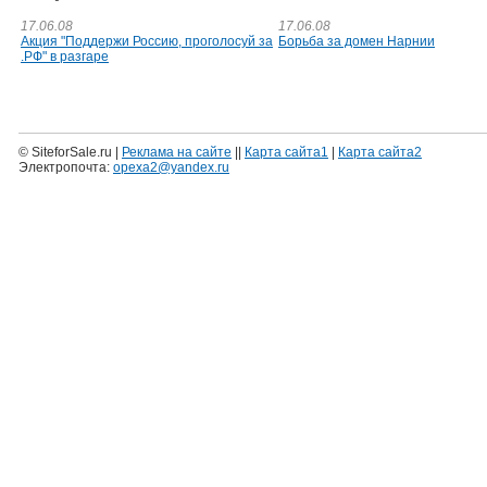
17.06.08
17.06.08
Акция "Поддержи Россию, проголосуй за
Борьба за домен Нарнии
.РФ" в разгаре
© SiteforSale.ru |
Реклама на сайте
||
Карта сайта1
|
Карта сайта2
Электропочта:
opexa2@yandex.ru