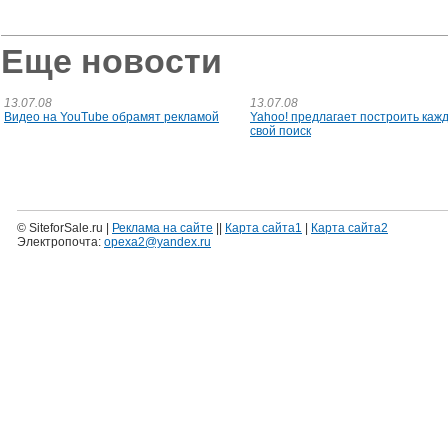
Еще новости
13.07.08
13.07.08
Видео на YouTube обрамят рекламой
Yahoo! предлагает построить каж
свой поиск
© SiteforSale.ru |
Реклама на сайте
||
Карта сайта1
|
Карта сайта2
Электропочта:
opexa2@yandex.ru