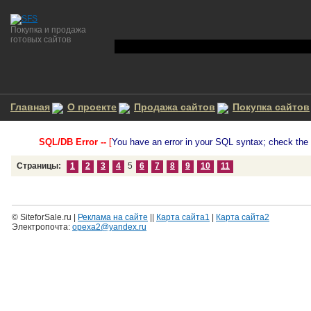
Покупка и продажа
готовых сайтов
Главная
О проекте
Продажа сайтов
Покупка сайтов
SQL/DB Error --
[
You have an error in your SQL syntax; check the m
Страницы:
1
2
3
4
5
6
7
8
9
10
11
© SiteforSale.ru |
Реклама на сайте
||
Карта сайта1
|
Карта сайта2
Электропочта:
opexa2@yandex.ru