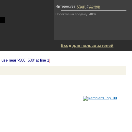
Интересует:
Сайт
//
Домен
Проектов на продажу:
4832
Вход для пользователей
se near '-500, 500' at line 1
]