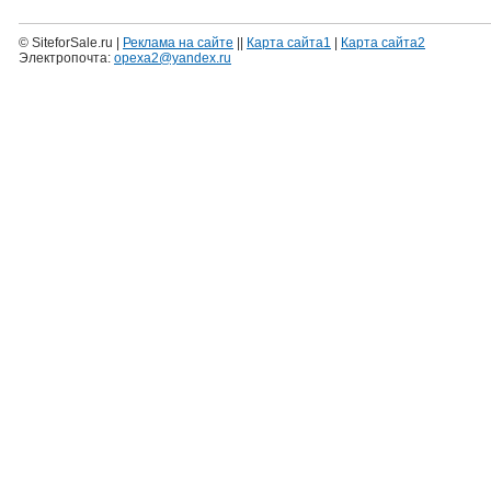
© SiteforSale.ru |
Реклама на сайте
||
Карта сайта1
|
Карта сайта2
Электропочта:
opexa2@yandex.ru