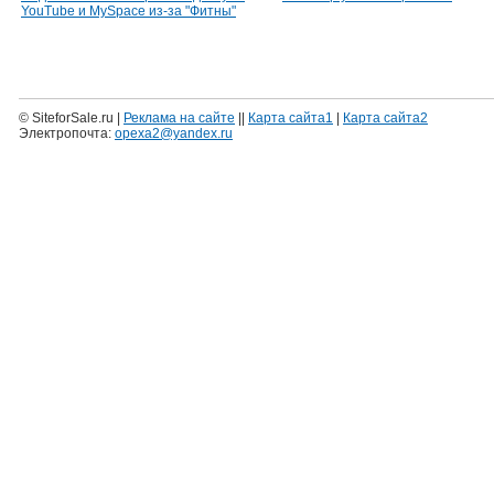
YouTube и MySpace из-за "Фитны"
© SiteforSale.ru |
Реклама на сайте
||
Карта сайта1
|
Карта сайта2
Электропочта:
opexa2@yandex.ru