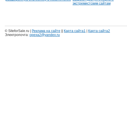
экстремистским сайтам
© SiteforSale.ru |
Реклама на сайте
||
Карта сайта1
|
Карта сайта2
Электропочта:
opexa2@yandex.ru