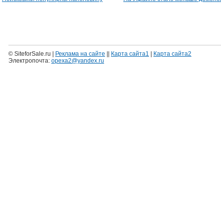
© SiteforSale.ru |
Реклама на сайте
||
Карта сайта1
|
Карта сайта2
Электропочта:
opexa2@yandex.ru