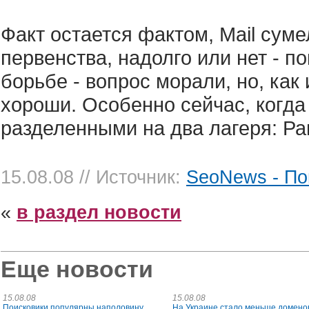
Факт остается фактом, Mail сум
первенства, надолго или нет - п
борьбе - вопрос морали, но, как 
хороши. Особенно сейчас, когда
разделенными на два лагеря: Рам
15.08.08
// Источник:
SeoNews - По
«
в раздел новости
Еще новости
15.08.08
15.08.08
Поисковики популярны наполовину
На Украине стало меньше домено