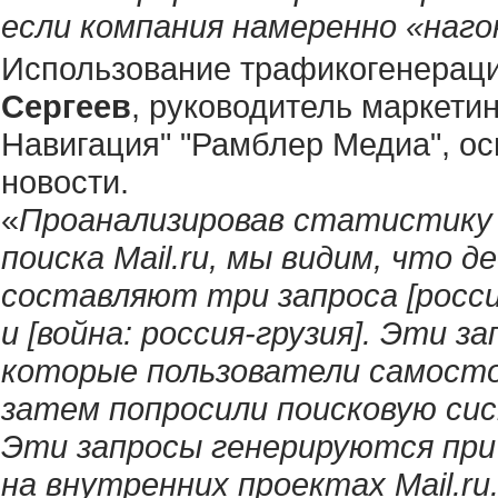
если компания намеренно «наг
Использование трафикогенерации
Сергеев
, руководитель маркети
Навигация" "Рамблер Медиа", ос
новости.
«
Проанализировав статистику 
поиска Mail.ru, мы видим, что д
составляют три запроса [россия 
и [война: россия-грузия]. Эти з
которые пользователи самосто
затем попросили поисковую си
Эти запросы генерируются при
на внутренних проектах Mail.r