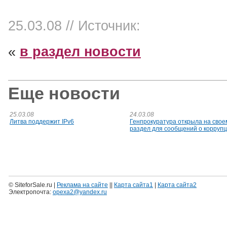
25.03.08
// Источник:
«
в раздел новости
Еще новости
25.03.08
24.03.08
Литва поддержит IPv6
Генпрокуратура открыла на свое
раздел для сообщений о корруп
© SiteforSale.ru |
Реклама на сайте
||
Карта сайта1
|
Карта сайта2
Электропочта:
opexa2@yandex.ru