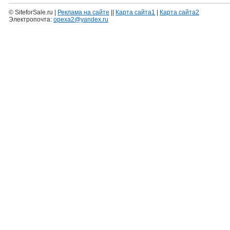
© SiteforSale.ru |
Реклама на сайте
||
Карта сайта1
|
Карта сайта2
Электропочта:
opexa2@yandex.ru