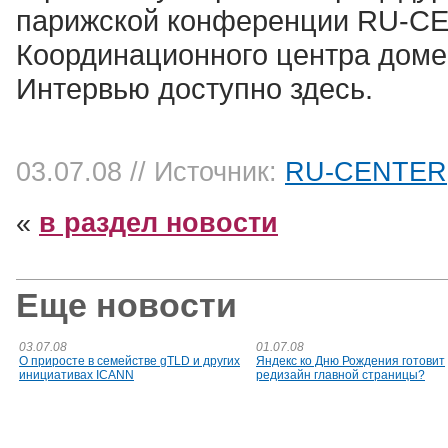
парижской конференции RU-CE
Координационного центра дом
Интервью доступно здесь.
03.07.08
// Источник:
RU-CENTER
«
в раздел новости
Еще новости
03.07.08
01.07.08
О приросте в семействе gTLD и других
Яндекс ко Дню Рождения готовит
инициативах ICANN
редизайн главной страницы?