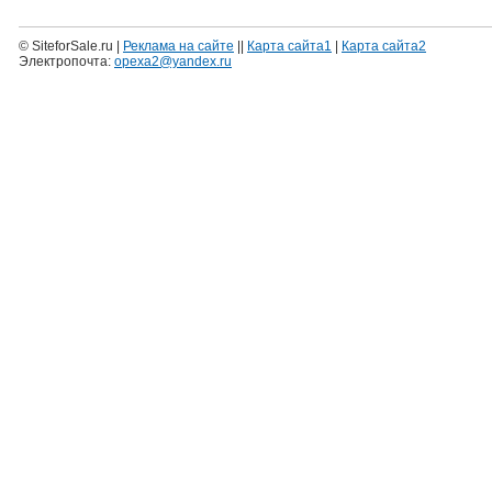
© SiteforSale.ru |
Реклама на сайте
||
Карта сайта1
|
Карта сайта2
Электропочта:
opexa2@yandex.ru