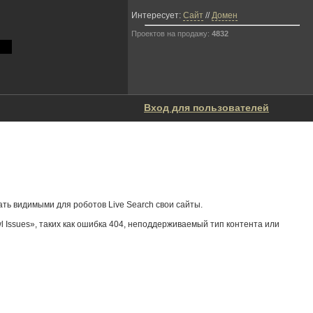
Интересует:
Сайт
//
Домен
Проектов на продажу:
4832
Вход для пользователей
ать видимыми для роботов Live Search свои сайты.
 Issues», таких как ошибка 404, неподдерживаемый тип контента или