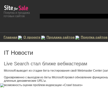
Покупка и продажа
готовых сайтов
Главная
О проекте
Продажа сайтов
Покупка сайтов
IT Новости
Live Search стал ближе вебмастерам
Microsoft выводит из стадии бета-тестирования свой Webmaster Center (з
Одновременно с выходом из беты Microsoft провел обновление функционал
длинные динамические URL’ы.