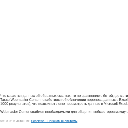
Что касается данных об обратных ссылках, то по сравнению с бетой, где к э
Также Webmaster Center позаботился об облегчении переноса данных в Exce
1000 результатов), что позволяет легко просмотреть данные в Microsoft Excel.
Webmaster Center снабжен необходимыми для общения вебмастеров между со
09.08.08
// Источник:
SeoNews - Поисковые системы