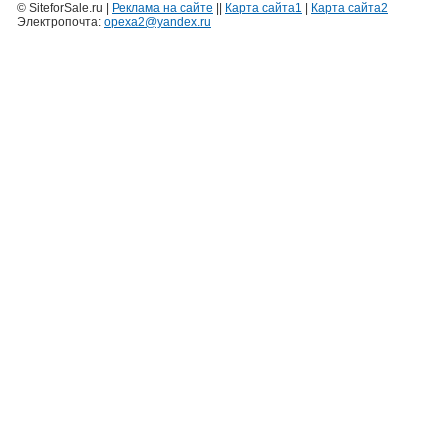
© SiteforSale.ru |
Реклама на сайте
||
Карта сайта1
|
Карта сайта2
Электропочта:
opexa2@yandex.ru