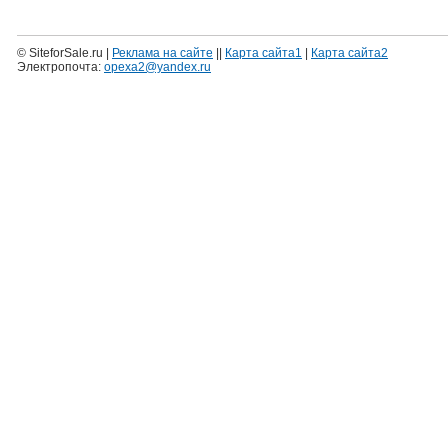
© SiteforSale.ru |
Реклама на сайте
||
Карта сайта1
|
Карта сайта2
Электропочта:
opexa2@yandex.ru