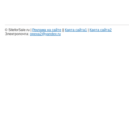
© SiteforSale.ru |
Реклама на сайте
||
Карта сайта1
|
Карта сайта2
Электропочта:
opexa2@yandex.ru