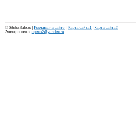
© SiteforSale.ru |
Реклама на сайте
||
Карта сайта1
|
Карта сайта2
Электропочта:
opexa2@yandex.ru