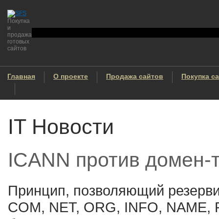
Покупка
и
продажа
готовых
сайтов
Главная
О проекте
Продажа сайтов
Покупка с
IT Новости
ICANN против домен-
Принцип, позволяющий резерви
COM, NET, ORG, INFO, NAME, P