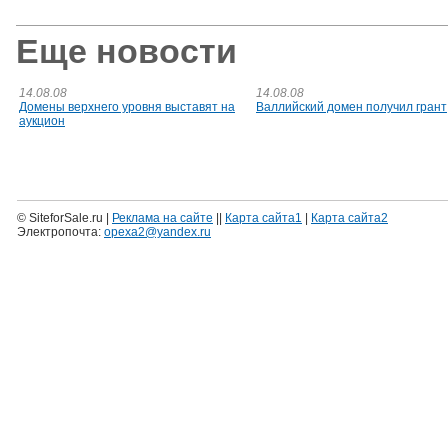
Еще новости
14.08.08
14.08.08
Домены верхнего уровня выставят на
Валлийский домен получил грант
аукцион
© SiteforSale.ru |
Реклама на сайте
||
Карта сайта1
|
Карта сайта2
Электропочта:
opexa2@yandex.ru