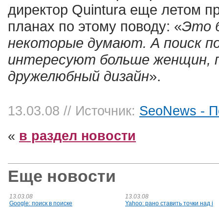
директор Quintura еще летом п
планах по этому поводу: «
Это б
некоторые думают. А поиск по
интересуют больше женщин, 
дружелюбный дизайн
».
13.03.08
// Источник:
SeoNews - П
«
в раздел новости
Еще новости
13.03.08
13.03.08
Google: поиск в поиске
Yahoo: рано ставить точки над i