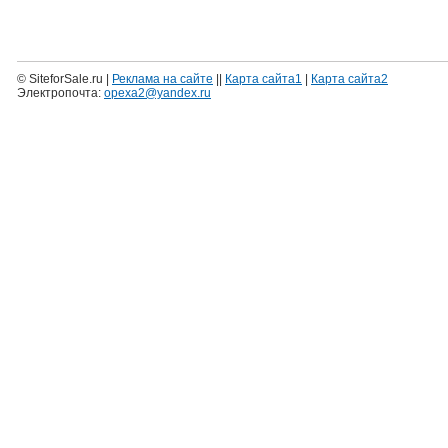
© SiteforSale.ru |
Реклама на сайте
||
Карта сайта1
|
Карта сайта2
Электропочта:
opexa2@yandex.ru