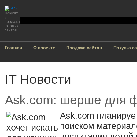
Покупка
и
продажа
готовых
сайтов
Главная
О проекте
Продажа сайтов
Покупка с
IT Новости
Ask.com: шерше для 
Ask.com планирует
поиском материал
воспитания детей 