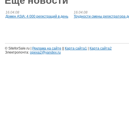
Еще новости
16.04.08
16.04.08
Домен ASIA: 4 000 регистраций в день
Трудности смены регистратора 
© SiteforSale.ru |
Реклама на сайте
||
Карта сайта1
|
Карта сайта2
Электропочта:
opexa2@yandex.ru