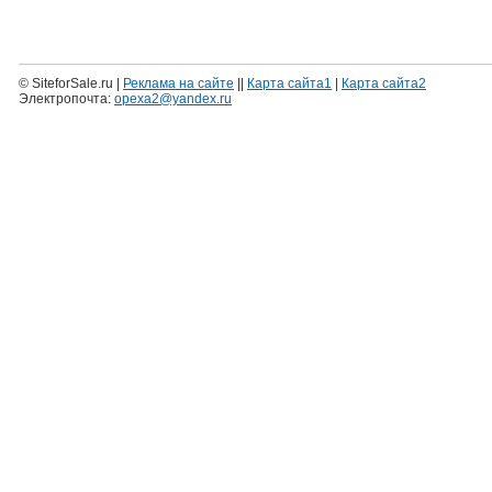
© SiteforSale.ru |
Реклама на сайте
||
Карта сайта1
|
Карта сайта2
Электропочта:
opexa2@yandex.ru