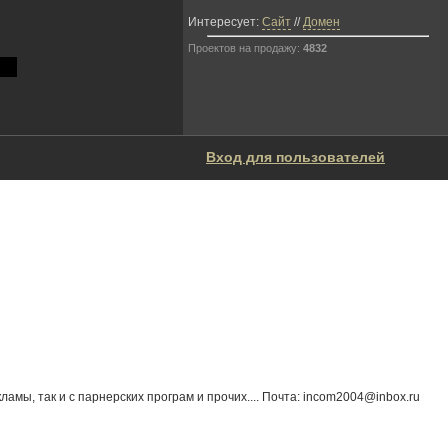
Интересует:
Сайт
//
Домен
Проектов на продажу:
4832
Вход для пользователей
амы, так и с парнерских програм и прочих.... Почта: incom2004@inbox.ru