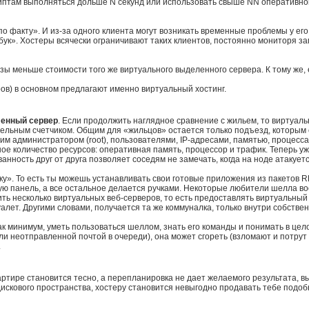
риптам выполняться дольше N секунд или использовать свыше NN оперативн
о факту». И из-за одного клиента могут возникать временные проблемы у его 
мбук». Хостеры всячески ограничивают таких клиентов, постоянно мониторя за
зы меньше стоимости того же виртуального выделенного сервера. К тому же, е
ров) в основном предлагают именно виртуальный хостинг.
енный сервер
. Если продолжить наглядное сравнение с жильем, то виртуал
отдельным счетчиком. Общим для «жильцов» остается только подъезд, которы
оим администратором (root), пользователями, IP-адресами, памятью, процес
 количество ресурсов: оперативная память, процессор и трафик. Теперь уж
нность друг от друга позволяет соседям не замечать, когда на ноде атакует
у». То есть ты можешь устанавливать свои готовые приложения из пакетов 
ю панель, а все остальное делается ручками. Некоторые любители шелла во
 несколько виртуальных веб-серверов, то есть предоставлять виртуальный 
уалет. Другими словами, получается та же коммуналка, только внутри собстве
ак минимум, уметь пользоваться шеллом, знать его команды и понимать в цело
ли неотправленной почтой в очереди), она может сгореть (взломают и потр
.
артире становится тесно, а перепланировка не дает желаемого результата, вы
дискового пространства, хостеру становится невыгодно продавать тебе подо