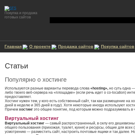
Покупка и продажа
готовых сайтов
Главная
О проекте
Продажа сайтов
Покупка сайтов
Статьи
Популярно о хостинге
Используются разные варианты перевода слова
«hosting»,
но суть одна 
либо твоего веб-сервера на «площадке» (если речь идет о co-location) ин
предоставляет.
Хостинг нужен тем, у кого есть собственный сайт, так как размещение на 
дней в неделю и 365 дней в году). Хотя некоторые иногда используют хост
Причем
хостинг
это общее понятие, под которым можно подразумевать в ч
Виртуальный хостинг
Виртуальный хостинг
— самый распространенный, в силу его дешевизны, 
общего пользования (прихожая, туалет, кухня) и ресурсы, общие для всех 
усмотрению — разместить сайт, настроить почтовые ящики и так далее. Но