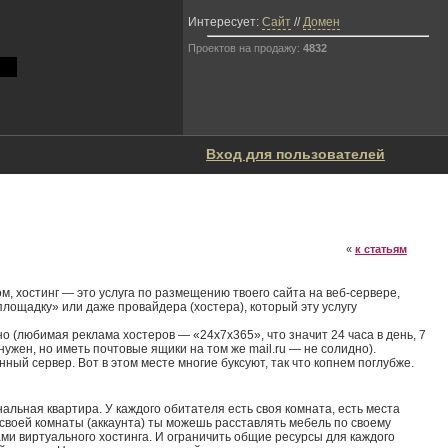
Интересует:
Сайт
//
Домен
Проектов на продажу:
4832
Вход для пользователей
«
к статьям
ом, хостинг — это услуга по размещению твоего сайта на веб-сервере,
«площадку» или даже провайдера (хостера), который эту услугу
но (любимая реклама хостеров — «24x7x365», что значит 24 часа в день, 7
ужен, но иметь почтовые ящики на том же mail.ru — не солидно).
ый сервер. Вот в этом месте многие буксуют, так что копнем поглубже.
льная квартира. У каждого обитателя есть своя комната, есть места
х своей комнаты (аккаунта) ты можешь расставлять мебель по своему
ами виртуального хостинга. И ограничить общие ресурсы для каждого