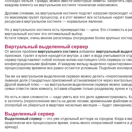
«соседа» нельзя. Правда, можно ввести некоторые лимиты: запретить ск
каждому клиенту на виртуальном хостинге технически невозможно.
Другими словами, на виртуальном хостинге подсчет нагрузки происходит «п
по максимуму грузит процессор, и в этот момент все остальные «курят ба
ресурсам в виртуальном хостинге — нормальное явление.
Но у виртуального хостинга есть преимущество — цена. Его стоимость в ра
виртуальный хостинг это оптимальный выбор.
Кстати говоря, очень многие реселлеры (посредники более крупных хосте
Виртуальный выделенный сервер
От многих проблем
виртуального хостинга
избавлен
виртуальный выдел
прихожая, туалет и кухня находятся внутри, а свет и вода учитываются 
сервер представляет собой полную копию настоящего Unix-сервера со св
конфигурационными файлами. И каждому жильцу выделено гарантированное
процессорному времени все равно остается условным. Подобная изолирова
Так же на виртуальном выделенном сервере можно делать «перепланировк
львиная доля стандартных приложений устанавливается через контрольну
Другой важный плюс — на виртуальном выделенном сервере можно заводить
семьи отвести свою комнату, оставив общими только раздевалку, кухню и т
Но есть и свои сложности — надо уметь все это дело администрировать. К
и затопить (переполнение места на диске логами, временными файлами и
(попробуй не убираться в квартире несколько месяцев — будет свинарник)
Выделенный сервер
Выделенный сервер
— это уже отдельный коттедж за городом. Когда в кв
практически все процессорное время, очень много оперативной памяти и 
аренду).