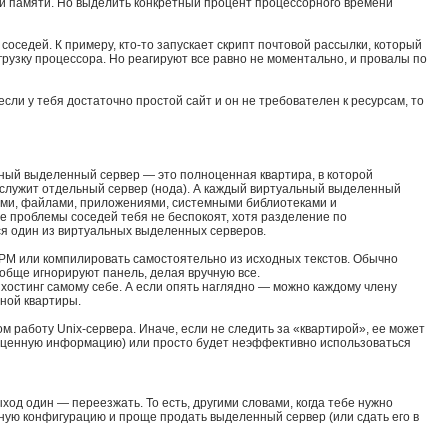
ой памяти. Но выделить конкретный процент процессорного времени
соседей. К примеру, кто-то запускает скрипт почтовой рассылки, который
грузку процессора. Но реагируют все равно не моментально, и провалы по
сли у тебя достаточно простой сайт и он не требователен к ресурсам, то
ьный выделенный сервер — это полноценная квартира, в которой
м служит отдельный сервер (нода). А каждый виртуальный выделенный
сами, файлами, приложениями, системными библиотеками и
е проблемы соседей тебя не беспокоят, хотя разделение по
ся один из виртуальных выделенных серверов.
RPM или компилировать самостоятельно из исходных текстов. Обычно
обще игнорируют панель, делая вручную все.
хостинг самому себе. А если опять наглядно — можно каждому члену
нной квартиры.
м работу Unix-сервера. Иначе, если не следить за «квартирой», ее может
ут ценную информацию) или просто будет неэффективно использоваться
ход один — переезжать. То есть, другими словами, когда тебе нужно
бную конфигурацию и проще продать выделенный сервер (или сдать его в