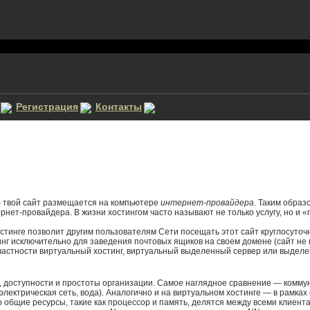
Регистрация
Контакты
— твой сайт размещается на компьютере
интернет-провайдера
. Таким образ
тернет-провайдера. В жизни хостингом часто называют не только услугу, но и 
хостинге позволит другим пользователям Сети посещать этот сайт круглосуточ
инг исключительно для заведения почтовых ящиков на своем домене (сайт не н
астности виртуальный хостинг, виртуальный выделенный сервер или выделенн
доступности и простоты организации. Самое наглядное сравнение — коммуна
(электрическая сеть, вода). Аналогично и на виртуальном хостинге — в рамка
 общие ресурсы, такие как процессор и память, делятся между всеми клиент